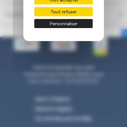
Tout refuser
Réadaptation fonctionnelle
Personnaliser
Centre Hospitalier de Laval
33 Rue du Haut Rocher, 53000 Laval
Nous contacter : 02 43 66 50 00
Venir à l’hôpital
Mentions légales
Vos données personnelles