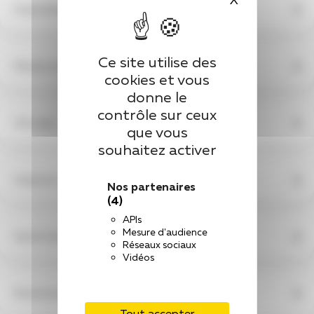
Hospitalisation à Domicile (HAD)
Ce site utilise des
Plateau médico-technique
cookies et vous
donne le
contrôle sur ceux
Chirurgie
que vous
souhaitez activer
Urgences / réanimation
Nos partenaires
(4)
APIs
Mesure d'audience
Santé mentale
Réseaux sociaux
Vidéos
Personnes âgées / gériatrie
Tout accepter