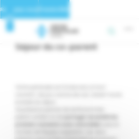
Panneau de gestion des cookies
Rejoignez-nous
Prendre RDV
Page d’accueil
>
Pages Maternité
>
Séjour du co-parent
Séjour du co-parent
Votre partenaire est le bienvenu à tout
moment, de jour comme de nuit, durant toute
la durée du séjour.
Sa présence permet de renforcer le lien
parent-enfant et de
partager ensemble les
premiers moments avec votre bébé
, avec le
soutien de l’équipe soignante. Les deux