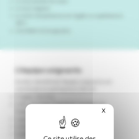
si vous perdez les eaux
si vous saignez
si votre température est égale ou supérieure à
38°C
si le bébé ne bouge plus.
L’équipe soignante
Au bloc obstétrical, l’équipe soignante est
constituée en permanence 24h/24 :
2 sages-femmes
2 AS- AP (Aide-Soignante, Auxiliaire de
X
Masquer le 
Puériculture)
1 gynécologue obstétricien
1 anesthésiste
1 pédiatre.
Ce site utilise des