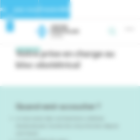
Panneau de gestion des cookies
Rejoignez-nous
Prendre RDV
Page d’accueil
>
Pages Maternité
>
Votre prise en charge au bloc
obstétrical
Votre prise en charge au
bloc obstétrical
Quand venir accoucher ?
si vous avez des contractions utérines
douloureuses toutes les cinq minutes depuis
une heure