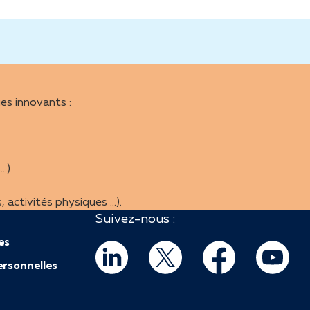
es innovants :
…)
, activités physiques …).
Suivez-nous :
es
rsonnelles