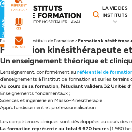
Panneau de gestion des cookies
RÉFÉRENT
LA VIE DES
HANDICAP
INSTITUTS
CH LAVAL
CDI
Page d’accueil
>
Instituts de Formation
>
Formation kinésithérapeut
Formation kinésithérapeute et
CONTACT
Un enseignement théorique et cliniq
L’enseignement, conformément au
référentiel de formatio
d’enseignements à l’institut de formation et sur les terrains 
Au cours de sa formation, l’étudiant validera 32 Unités d
Enseignements fondamentaux ;
Sciences et ingénierie en Masso-Kinésithérapie ;
Approfondissement et professionnalisation.
Les compétences cliniques sont développées au cours des m
La formation représente au total 6 670 heures
(1 980 heu