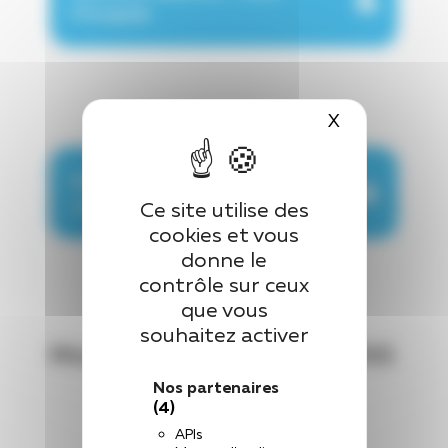
Principale
X
Masquer le 
Résultats Sélection - Liste
complémentaire
Ce site utilise des
cookies et vous
donne le
contrôle sur ceux
que vous
souhaitez activer
Modalités d’admission à l’IFAS
Nos partenaires
(4)
APIs