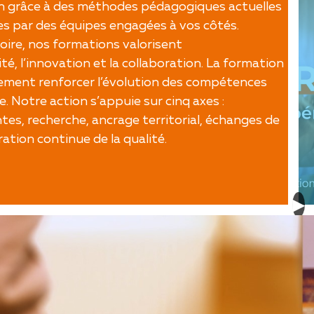
on grâce à des méthodes pédagogiques actuelles
es par des équipes engagées à vos côtés.
toire, nos formations valorisent
ité, l’innovation et la collaboration. La formation
lement renforcer l’évolution des compétences
e. Notre action s’appuie sur cinq axes :
es, recherche, ancrage territorial, échanges de
ation continue de la qualité.
▶