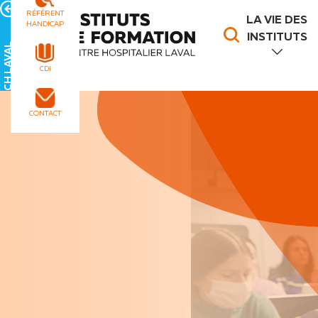
Panneau de gestion des cookies
RÉFÉRENT
LA VIE DES
HANDICAP
INSTITUTS
CH LAVAL
CDI
CONTACT