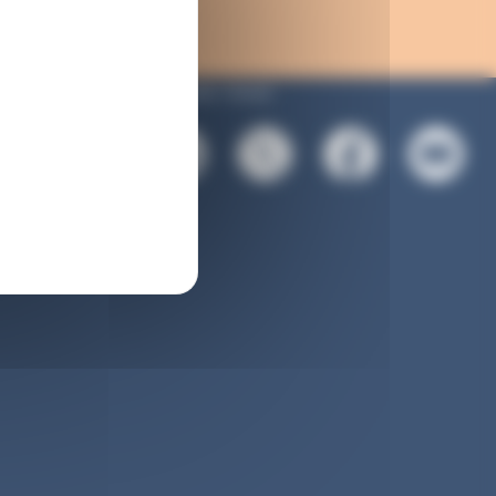
Suivez-nous :
es
rsonnelles