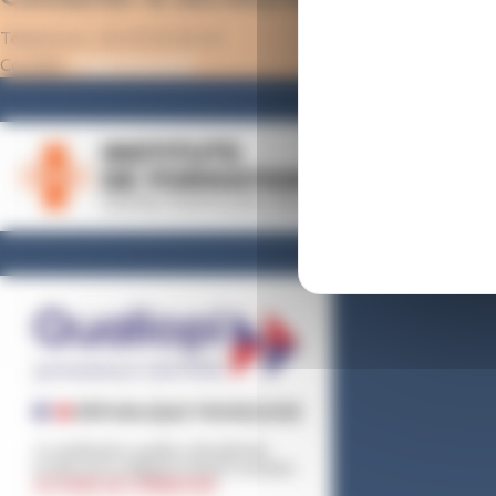
Téléphone : 02 43 91 65 10
Courriel :
ife@chlaval.fr