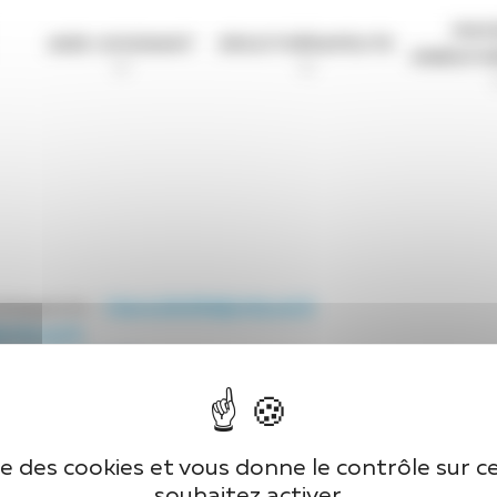
MAS
AIDE-SOIGNANT
ERGOTHÉRAPEUTE
KINÉSIT
thérapeute –
Claire.DAZIN@chlaval.fr
hlaval.fr
seguin@chlaval.fr
phie.champagne@chlaval.fr
ise des cookies et vous donne le contrôle sur 
souhaitez activer