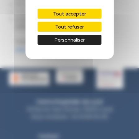
45 revues professionnelles
5 000 ouvrages
Tout accepter
un accès à la base de données
Tout refuser
EMPremium.
Personnaliser
N’hésitez pas à consulter le
portail
documentaire
pour plus d’informations.
Centre Hospitalier de Laval
33 Rue du Haut Rocher, 53000 Laval
Nous contacter : 02 43 66 50 00
Contact