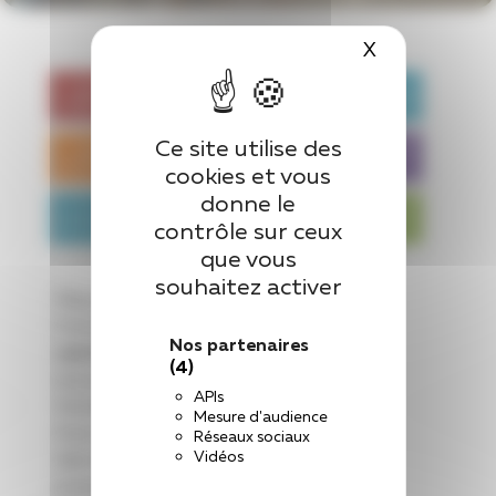
X
Masquer le 
Ce site utilise des
cookies et vous
donne le
contrôle sur ceux
que vous
souhaitez activer
Place centrale du Pôle Régional de
Formation Santé/Social de Laval, le
Nos partenaires
centre de documentation
est un lieu de
(4)
ressources pour les apprenants et les
APIs
formateurs.
Mesure d'audience
Avec un fonds documentaire spécialisé
Réseaux sociaux
Vidéos
dans le
paramédical
et le
social
, le CDI
propose :