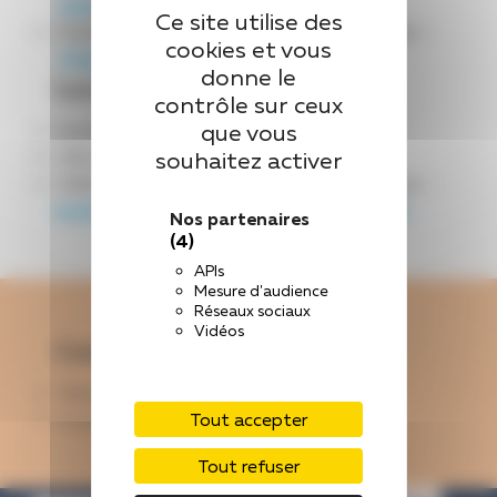
Annie.DEMELO@chlaval.fr
Ce site utilise des
Chantal MERIENNE – Formatrice- infirmière –
cookies et vous
Chantal.MERIENNE@chlaval.fr
donne le
Le secrétariat
contrôle sur ceux
que vous
Annie DESPRES –
ifas@chlaval.fr
Céline HOUDOU –
ifas@chlaval.fr
souhaitez activer
Hélène VIOT, secrétaire Formation Continue –
Instituts.FormationContinue@chlaval.fr
Nos partenaires
(4)
APIs
Mesure d'audience
Réseaux sociaux
Vidéos
Contacter le secrétariat
Téléphone : 02 43 91 65 01
Tout accepter
Courriel : ifas@chlaval.fr
Tout refuser