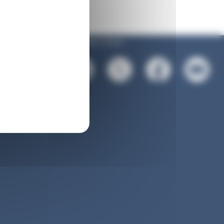
Suivez-nous :
es
rsonnelles