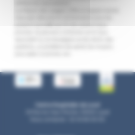
différentes associations.
La Maison des usagers offre un espace neutre
d’accueil, d’écoute et d’information pour les
patients accueillis au CH de Laval et leurs
proches. Ils peuvent s’informer sur le tissu
associatif ou se renseigner sur les droits des
patients, un problème de santé, les moyens
pour aider un proche, etc.
Centre Hospitalier de Laval
33 Rue du Haut Rocher, 53000 Laval
Nous contacter : 02 43 66 50 00