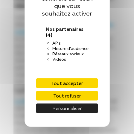
des usagers
que vous
souhaitez activer
Les bénévoles d’EndoFrance assurent
désormais des permanences à la
Maison des
Nos partenaires
usagers du CH de Laval.
(4)
Ils sont disponibles pour échanger, répondre
APIs
aux questions et orienter les personnes vers
Mesure d'audience
des ressources fiables. Ces temps de
Réseaux sociaux
Vidéos
rencontre sont l’occasion de parler de son
parcours, de recueillir des conseils ou
simplement de trouver une écoute
bienveillante.
Tout accepter
La Maison des usagers
Tout refuser
La Maison des usagers
est située dans le hall
Personnaliser
d’entrée du CH de Laval. Cet espace est mis à
la disposition d’associations de santé avec
lesquelles l’établissement a conventionné. Il
est animé par des bénévoles qui représentent