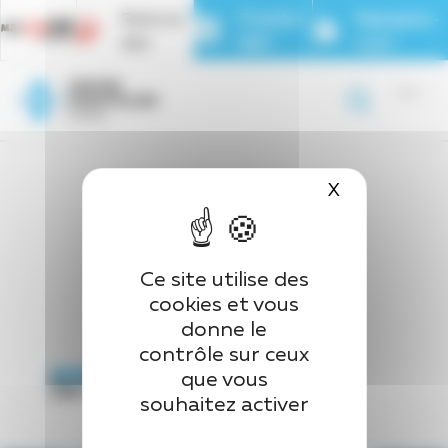
Panneau de gestion des cookies
Faire un
Prendre
Rejoignez-
don
RDV
nous
Page d’accueil
>
Se former
X
Masquer le 
Ce site utilise des
cookies et vous
donne le
contrôle sur ceux
que vous
Se former
souhaitez activer