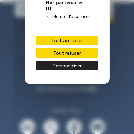
Nos partenaires
(1)
Mesure d'audience
Centre Hospitalier de Laval
Tout accepter
33 Rue du Haut Rocher, 53000 Laval
Nous contacter : 02 43 66 50 00
Tout refuser
Personnaliser
Venir à l’hôpital
Mentions légales
Vos données personnelles
Suivez-nous :