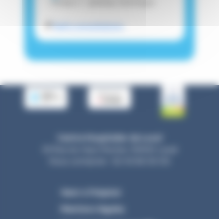
niveau 1 - plateau technique
🔎
Tarifs consultations
Centre Hospitalier de Laval
33 Rue du Haut Rocher, 53000 Laval
Nous contacter : 02 43 66 50 00
Venir à l’hôpital
Mentions légales