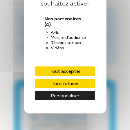
souhaitez activer
M. AGENAIS William
Nos partenaires
Pôle :
Réadaptation et Performance
(4)
Fonctionnelle (PRPF)
APIs
Chef de pôle :
Dr CHAMPAGNE
Mesure d'audience
Romain
Réseaux sociaux
Cadre de pôle :
Mme JONCOUR-
Vidéos
GANDON Gaëlle
Tout accepter
Tout refuser
Contact
Personnaliser
Contact via le standard : 02 43
66 50 00
Mail :
dietetique@chlaval.fr
Localisation : Bâtiment sud -