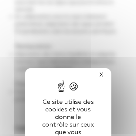
aussi bien lors du séjour que pour le retour à
domicile
En collaboration avec le corps médical et
paramédical, adaptation des repas pendant
l’hospitalisation selon les besoins spécifiques.
Restauration :
Elaboration des menus équilibrés et adaptés
(texture, type d’alimentation thérapeutique …
) avec la cuisine collective.
X
Masquer le 
Formation :
Formation des étudiants et des autres
professionnels de santé.
Ce site utilise des
cookies et vous
donne le
contrôle sur ceux
Cadre(s) de santé
que vous