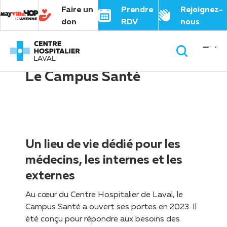
Panneau de gestion des cookies
Faire un
Prendre
Rejoignez-
don
RDV
nous
Page d’accueil
>
Le Campus Santé
Le Campus Santé
Un lieu de vie dédié pour les
médecins, les internes et les
externes
Au cœur du Centre Hospitalier de Laval, le
Campus Santé a ouvert ses portes en 2023. Il
été conçu pour répondre aux besoins des