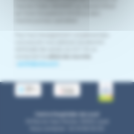
Marchés Publics (BOAMP), au Journal Officiel
de l’Union Européenne (JOUE) ou dans
d’autres journaux spécialisés.
Pour tout renseignement complémentaire,
vous pouvez vous adresser à la direction
territoriale des achats du GHT 53, en
contactant la
cellule des marchés
:
ght53@chlaval.fr
.
Centre Hospitalier de Laval
33 Rue du Haut Rocher, 53000 Laval
Nous contacter : 02 43 66 50 00