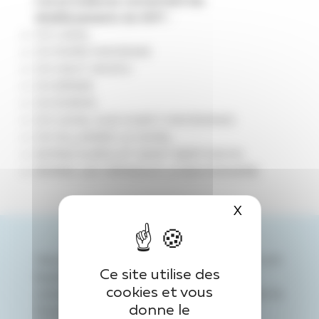
Les procédures concernent les
établissements du GHT :
CH LAVAL
CH NORD MAYENNE
CH HAUT ANJOU
CH ERNEE
CH EVRON
CH LOCAL SUD OUEST MAYENNAIS
CH VILLAINES LA JUHEL
EHPAD EUROLAT SAINT BERTHEVIN
EHPAD LES ORMEAUX LA BACONNIERE.
X
Masquer le 
Via ce
portail unique
, les soumissionnaires ont
Ce site utilise des
la possibilité de consulter le règlement de
cookies et vous
consultation et de télécharger gratuitement le
donne le
Dossier de Consultation des Entreprises