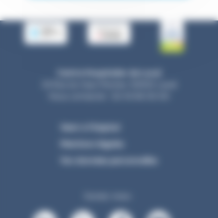
Centre Hospitalier de Laval
33 Rue du Haut Rocher, 53000 Laval
Nous contacter : 02 43 66 50 00
Venir à l’hôpital
Mentions légales
Vos données personnelles
Suivez-nous :