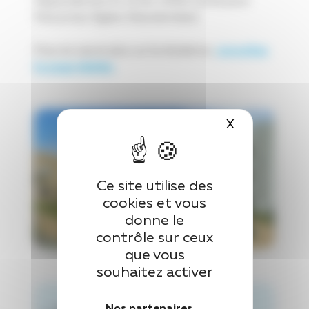
Dépendantes) et 12 lits UPAD (Unité pour
Personnes Âgées Désorientées).
Pour en savoir plus sur la résidence,
consultez
la page dédiée.
X
Masquer le 
Ce site utilise des
cookies et vous
donne le
contrôle sur ceux
que vous
souhaitez activer
Nos partenaires