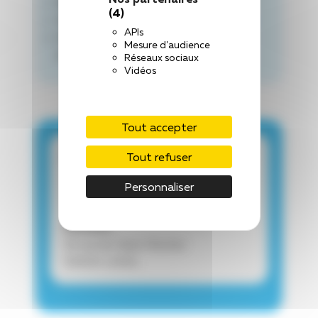
Pôle :
Médico-Social
(4)
Chef de pôle :
Dr LE FLOCH Maxime
APIs
Cadre de pôle :
M. GOUAILLIER
Mesure d'audience
Lénaïc
Réseaux sociaux
Vidéos
Tout accepter
Contact
Tout refuser
Secrétariat : 02 43 53 84 84
Personnaliser
Mail secrétariat :
maison-du-rocher@chlaval.fr
Adresse :
33 rue du Haut-Rocher
53000 LAVAL