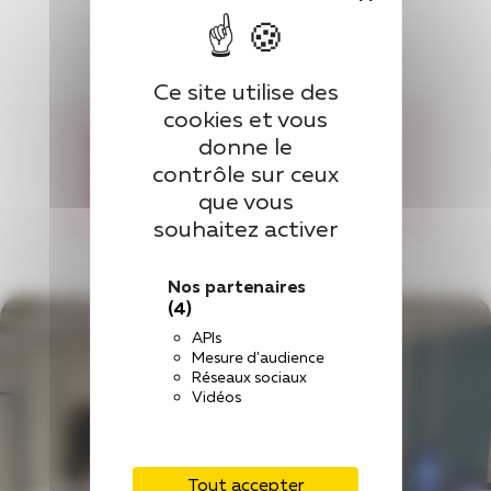
Ce site utilise des
cookies et vous
Pensez à informer l’équipe médicale
donne le
si vous êtes enceinte ou susceptible
contrôle sur ceux
de l’être.
que vous
souhaitez activer
Nos partenaires
(4)
APIs
Mesure d'audience
Réseaux sociaux
Vidéos
Tout accepter