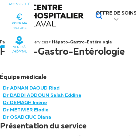
Panneau de gestion des cookies
ACCESSIBILITÉ
OFFRE DE SOIN
PAYER MA
FACTURE
Page d’accueil
>
Services
>
Hépato-Gastro-Entérologie
VENIR À
Hépato-Gastro-Entérologie
L’HÔPITAL
Équipe médicale
Dr ADNAN DAOUD Riad
Dr DADDI ADDOUN Salah Eddine
Dr DEMAGH Imène
Dr METIVIER Elodie
Dr OSADCIUC Diana
Présentation du service