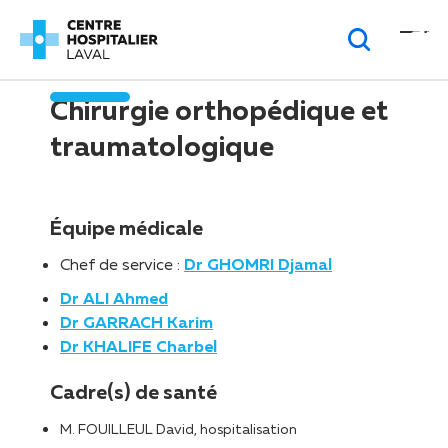
Page d’accueil
>
Services
>
Chirurgie orthopédique et
Panneau de gestion des cookies
traumatologique
Chirurgie orthopédique et
traumatologique
Équipe médicale
Chef de service :
Dr GHOMRI Djamal
Dr ALI Ahmed
Dr GARRACH Karim
Dr KHALIFE Charbel
Cadre(s) de santé
M. FOUILLEUL David, hospitalisation