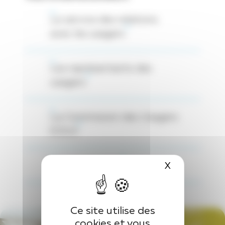
Le service des relations
avec les usagers
Les représentants des
usagers
La Commission des Usagers
(CDU)
Les médiateurs
X
Masquer le 
Ce site utilise des
cookies et vous