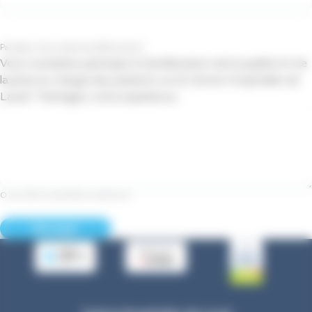
Partagez votre expérience
(Nécessaire)
Vous souhaitez participer à l'amélioration de la qualité et de
la prise en charge des patients sur le Centre Hospitalier de
Laval ? Partagez votre expérience :
0 sur 600 caractères maximum