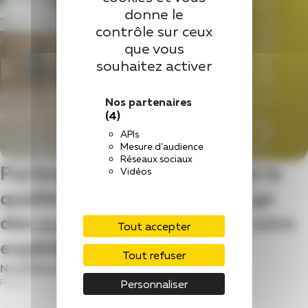
donne le
contrôle sur ceux
que vous
souhaitez activer
Nos partenaires
(4)
APIs
Mesure d'audience
Réseaux sociaux
Participez à l’amélioration de la
Vidéos
qualité et de la prise en charge
des usagers en partageant votre
Tout accepter
expérience :
Tout refuser
Nom
(Nécessaire)
Personnaliser
Prénom