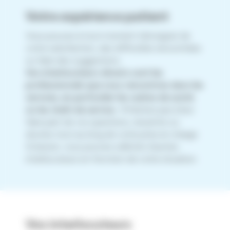
Votre expérience patient
Vous pouvez à tout moment témoigner de
votre satisfaction, des difficultés rencontrées
ou faire des suggestions.
Vos interlocuteurs directs sont les
professionnels que vous rencontrez dans les
services, en particulier les cadres de santé
ou les chefs de service.
N’hésitez pas à leur
faire part de vos questions, ressentis ou
doutes tout au long de votre prise en charge.
Si besoin, vous pouvez solliciter d’autres
interlocuteurs en fonction de votre situation.
Vos interlocuteurs