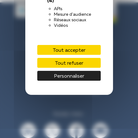
(4)
APIs
Mesure d'audience
Réseaux sociaux
Vidéos
Centre Hospitalier de Laval
33 Rue du Haut Rocher, 53000 Laval
Tout accepter
Nous contacter : 02 43 66 50 00
Tout refuser
Venir à l’hôpital
Personnaliser
Mentions légales
Vos données personnelles
Suivez-nous :