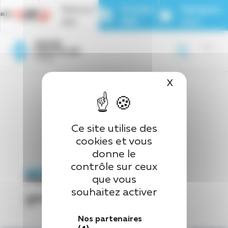
Panneau de gestion des cookies
Faire un
Prendre
Rejoignez-
don
RDV
nous
Page d’accueil
>
Personnes âgées / gériatrie
X
Masquer le 
Ce site utilise des
cookies et vous
donne le
contrôle sur ceux
Personnes âgées /
que vous
souhaitez activer
gériatrie
Nos partenaires