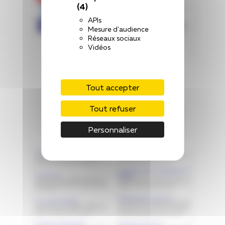
(4)
APIs
Mesure d'audience
Réseaux sociaux
Vidéos
Tout accepter
Tout refuser
Personnaliser