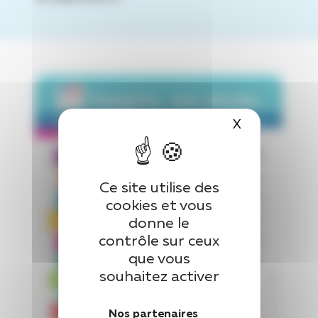
X
Masquer le 
Ce site utilise des
cookies et vous
donne le
contrôle sur ceux
que vous
souhaitez activer
Nos partenaires