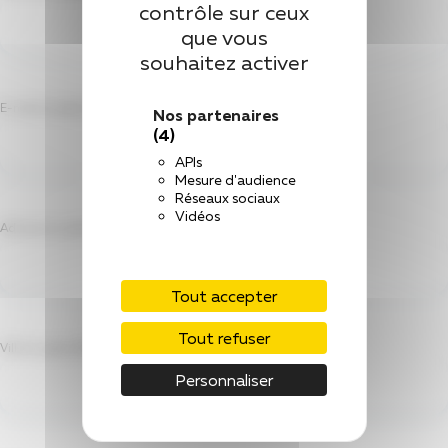
contrôle sur ceux
que vous
souhaitez activer
E-mail du patient
Nos partenaires
(4)
APIs
Mesure d'audience
Réseaux sociaux
Vidéos
Adresse du patient
(Nécessaire)
Tout accepter
Tout refuser
Ville du patient
(Nécessaire)
Personnaliser