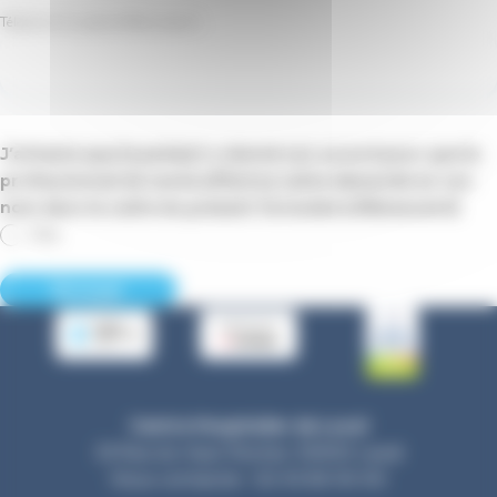
Téléphone du patient
(Nécessaire)
J’atteste que le patient a donné son accord pour que le
professionnel de santé effectue cette demande en son
nom dans le cadre du présent formulaire.
(Nécessaire)
Oui
Centre Hospitalier de Laval
33 Rue du Haut Rocher, 53000 Laval
Nous contacter : 02 43 66 50 00