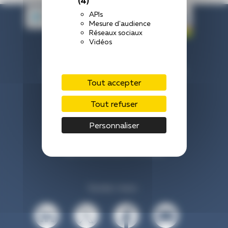
(4)
APIs
Mesure d'audience
Réseaux sociaux
Vidéos
Centre Hospitalier de Laval
33 Rue du Haut Rocher, 53000 Laval
Tout accepter
Nous contacter : 02 43 66 50 00
Tout refuser
Venir à l’hôpital
Personnaliser
Mentions légales
Vos données personnelles
Suivez-nous :