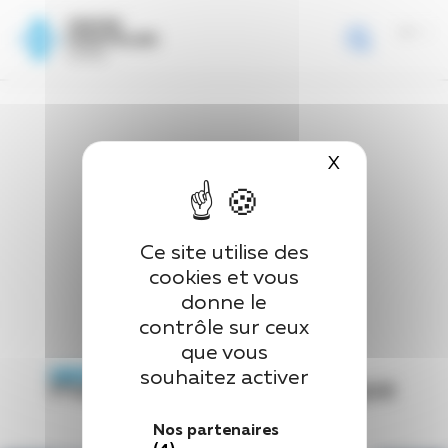
Page d’accueil
>
Medical Centers
>
Plateau Médico-technique
Panneau de gestion des cookies
X
Masquer le 
Ce site utilise des
cookies et vous
donne le
contrôle sur ceux
que vous
souhaitez activer
Plateau Médico-technique
Nos partenaires