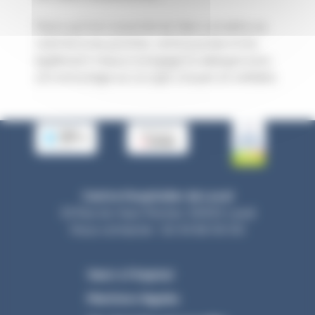
Parce qu’il est essentiel de faire connaître sa
volonté à ses proches, cette journée invite
également chacun à engager le dialogue avec
son entourage sur ce sujet citoyen et solidaire.
Centre Hospitalier de Laval
33 Rue du Haut Rocher, 53000 Laval
Nous contacter : 02 43 66 50 00
Venir à l’hôpital
Mentions légales