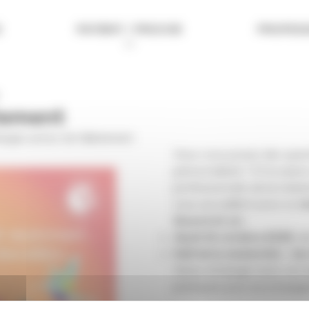
S
PATIENT / PROCHE
PROFESS
itement
nges autour de l’allaitement.
Vous vous posez des questi
personnalisés ? À l’occasio
professionnels de la mater
vous accueillent pour un
s
Quand et où :
Jeudi 16 octobre 2025
, d
Hall de la maternité – 1e
Venez échanger avec nos é
pratiques pour accompagner