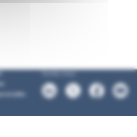
Suivez-nous :
l
es
rsonnelles