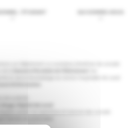
IONNEL / ÉTUDIANT
QUI SOMMES-NOUS
ons sur l’allaitement ou souhaitez bénéficier de conseils
n de la
Semaine Mondiale de l’Allaitement
, les
nité et de la néonatalogie du Centre Hospitalier de Laval
tand d’information
.
e 14h à 16h30
r étage, Hôpital de Laval
quipes, poser vos questions et recevoir des conseils
 l’arrivée de votre bébé.