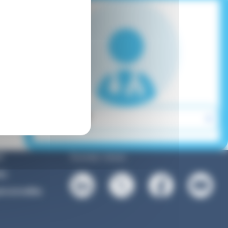
Suivez-nous :
l
es
rsonnelles