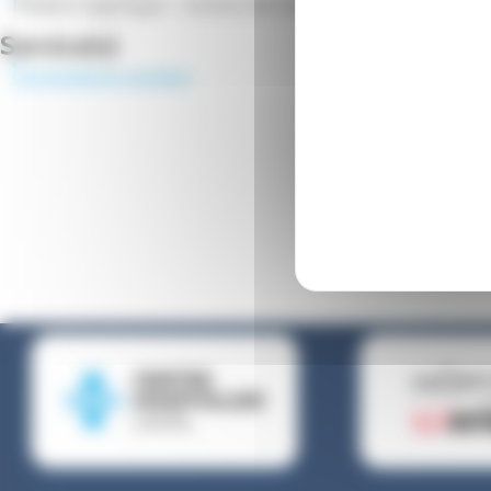
Médecin algologue - Institut de Cancérologie de l'Ouest
Service(s)
Consultations douleur