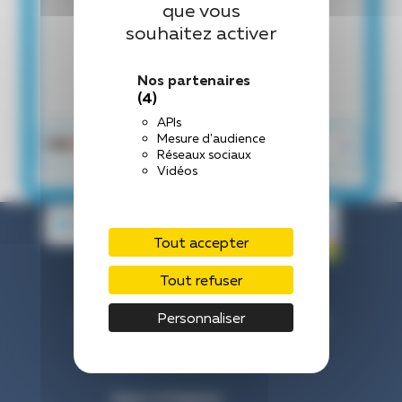
que vous
souhaitez activer
Nos partenaires
(4)
APIs
Mesure d'audience
Réseaux sociaux
Vidéos
Tout accepter
Tout refuser
Centre Hospitalier de Laval
Personnaliser
33 Rue du Haut Rocher, 53000 Laval
Nous contacter : 02 43 66 50 00
Venir à l’hôpital