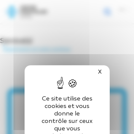
Page d’accueil
>
Equipe
>
Dr CHEAN Dara
Panneau de gestion des cookies
Dr CHEAN Dara
Service(s)
Réanimation et soins continus
X
Masquer le 
Ce site utilise des
cookies et vous
donne le
contrôle sur ceux
que vous