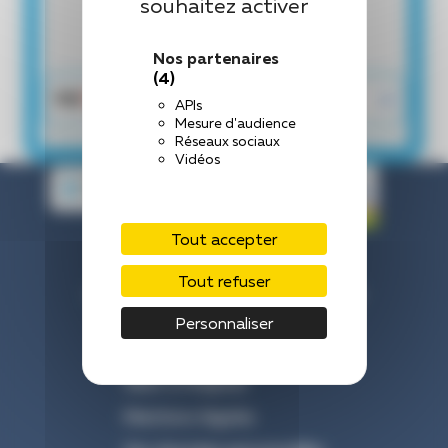
souhaitez activer
Nos partenaires
(4)
APIs
Mesure d'audience
Réseaux sociaux
Vidéos
Tout accepter
Centre Hospitalier de Laval
Tout refuser
33 Rue du Haut Rocher, 53000 Laval
Nous contacter : 02 43 66 50 00
Personnaliser
Venir à l’hôpital
Mentions légales