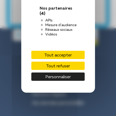
Nos partenaires
(4)
APIs
Mesure d'audience
Réseaux sociaux
Vidéos
Tout accepter
Centre Hospitalier de Laval
33 Rue du Haut Rocher, 53000 Laval
Tout refuser
Nous contacter : 02 43 66 50 00
Personnaliser
Venir à l’hôpital
Mentions légales
Vos données personnelles