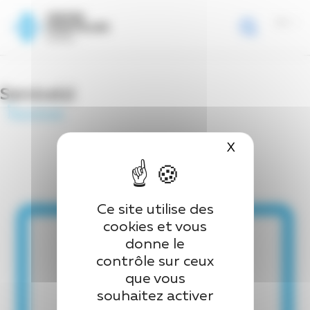
Page d’accueil
>
Equipe
>
Dr EKANMIAN Brandon
Panneau de gestion des cookies
Dr EKANMIAN Brandon
Service(s)
Neurologie
X
Masquer le 
Ce site utilise des
cookies et vous
donne le
contrôle sur ceux
que vous
souhaitez activer