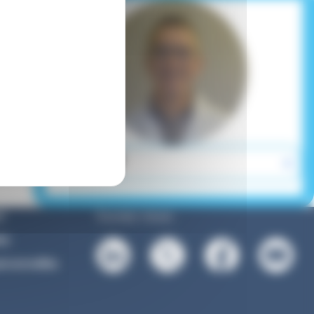
Suivez-nous :
l
es
rsonnelles