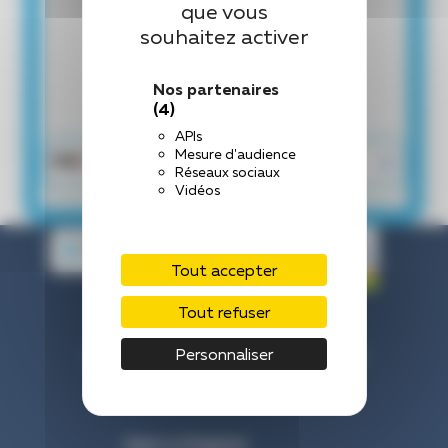
que vous
souhaitez activer
Nos partenaires
(4)
APIs
Mesure d'audience
Réseaux sociaux
Vidéos
Tout accepter
Tout refuser
Centre Hospitalier de Laval
Personnaliser
33 Rue du Haut Rocher, 53000 Laval
Nous contacter : 02 43 66 50 00
Venir à l’hôpital