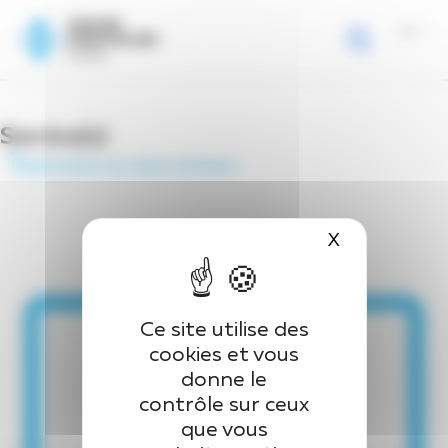
Page d’accueil
>
Equipe
>
Dr QUINTIN Juliette
Panneau de gestion des cookies
Dr QUINTIN Juliette
Service(s)
Réanimation et soins continus
X
Masquer le 
Ce site utilise des
cookies et vous
donne le
contrôle sur ceux
que vous