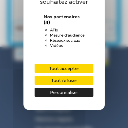
souhaitez activer
Nos partenaires
(4)
APIs
Mesure d'audience
Réseaux sociaux
Vidéos
Tout accepter
Centre Hospitalier de Laval
Tout refuser
33 Rue du Haut Rocher, 53000 Laval
Nous contacter : 02 43 66 50 00
Personnaliser
Venir à l’hôpital
Mentions légales