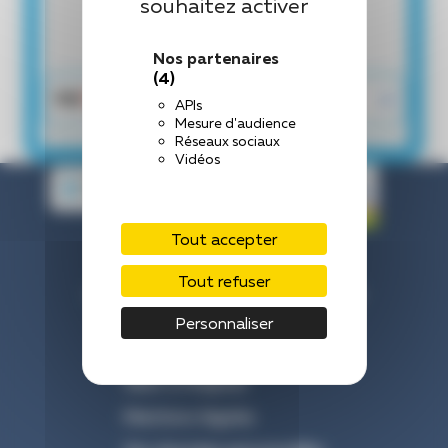
souhaitez activer
Nos partenaires
(4)
APIs
Mesure d'audience
Réseaux sociaux
Vidéos
Tout accepter
Centre Hospitalier de Laval
Tout refuser
33 Rue du Haut Rocher, 53000 Laval
Nous contacter : 02 43 66 50 00
Personnaliser
Venir à l’hôpital
Mentions légales