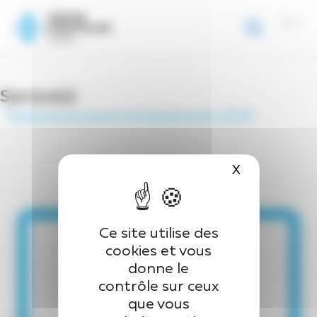
Page d’accueil
>
Equipe
>
Dr RENAUD Pauline
Panneau de gestion des cookies
Dr RENAUD Pauline
Service(s)
Médecine physique et de Réadaptation (MPR)
X
Masquer le 
Ce site utilise des
cookies et vous
donne le
contrôle sur ceux
que vous